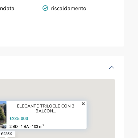
indata
riscaldamento
ELEGANTE TRILOCLE CON 3
BALCON...
€235.000
2
2 BD
1 BA
103 m
·
·
€235K