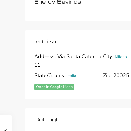
Energy Savings
Indirizzo
Address:
Via Santa Caterina
City:
Milano
11
State/County:
Zip:
20025
Italia
Open In Google Maps
Dettagli