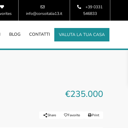
+39 0331
vorites
info@corsoitalia13.it
546833
I
BLOG
CONTATTI
VALUTA LA TUA CASA
€235.000
Share
Favorite
Print