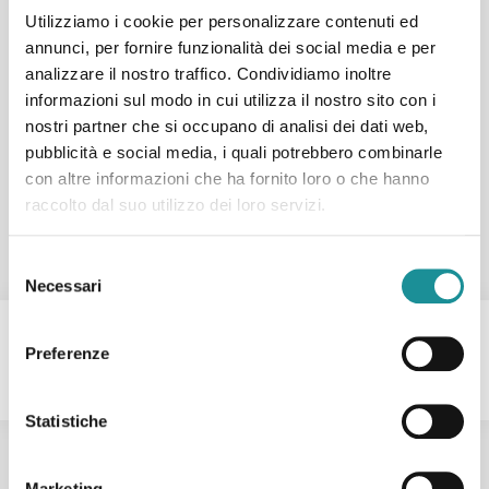
Utilizziamo i cookie per personalizzare contenuti ed
annunci, per fornire funzionalità dei social media e per
Recensioni Proprietà
analizzare il nostro traffico. Condividiamo inoltre
No reviews found.
informazioni sul modo in cui utilizza il nostro sito con i
nostri partner che si occupano di analisi dei dati web,
You need to
login
in order to post a
review
pubblicità e social media, i quali potrebbero combinarle
con altre informazioni che ha fornito loro o che hanno
san
raccolto dal suo utilizzo dei loro servizi.
vittore
olona
,
Similar Listings
Selezione
Milano
Necessari
del
consenso
Vendita
Imperdibile
Nuova Offerta
Preferenze
Statistiche
Marketing