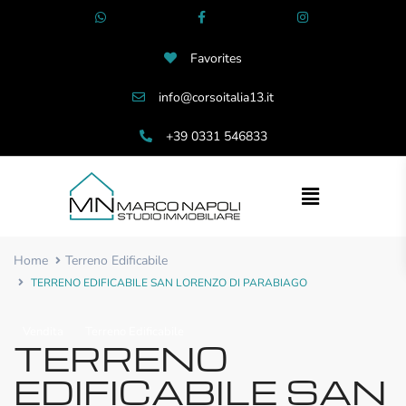
Favorites
info@corsoitalia13.it
+39 0331 546833
Home
Terreno Edificabile
TERRENO EDIFICABILE SAN LORENZO DI PARABIAGO
Vendita
Terreno Edificabile
TERRENO
EDIFICABILE SAN