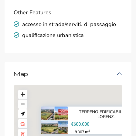
Other Features
accesso in strada/servitù di passaggio
qualificazione urbanistica
Map
TERRENO EDIFICABILE SAN
LORENZ...
€600.000
2
8.307 m
·
·