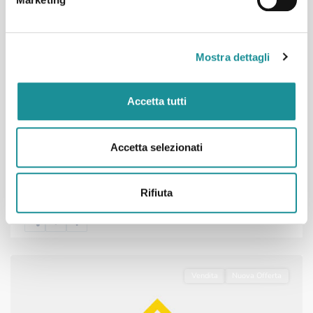
Mostra dettagli
AMPIO TRILOCALE BEN TENUTO CON
BALCONE E BOX...
Accetta tutti
€135.000
AMPIO TRILOCALE BEN TENUTO CON BALCONE E BOX
Accetta selezionati
...
AUTO SAN VITTORE OLONA - VIA ROMA 22 In compl
2
4
1
99 m
Rifiuta
Albenga
,
Savona
Vendita
Nuova Offerta