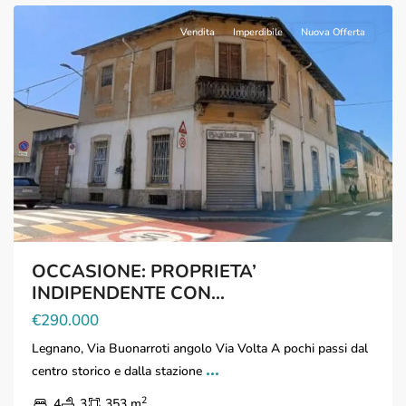
Vendita
Imperdibile
Nuova Offerta
OCCASIONE: PROPRIETA’
INDIPENDENTE CON...
€290.000
Legnano, Via Buonarroti angolo Via Volta A pochi passi dal
...
centro storico e dalla stazione
2
4
3
353 m