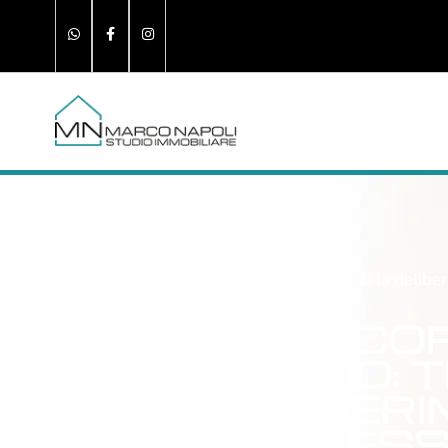
Blog
»
Il percorso verso la delib
IL PERCO
MUTUO: T
SUGGERIM
PROCES