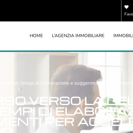
Favo
HOME
L’AGENZIA IMMOBILIARE
IMMOBIL
era mutuo: tempi di elaborazione e suggerimenti per accelera
RSO VERSO LA DE
EMPI DI ELABORAZ
ENTI PER ACCELE
SO