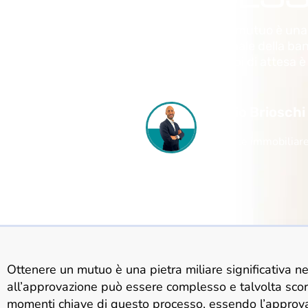
La delibera di un mutuo è una
l’approvazione finale della ba
ottimizzare i tempi di attesa
Fabio Brioschi
Agente immobiliar
Ottenere un mutuo è una pietra miliare significativa nel
all’approvazione può essere complesso e talvolta sco
momenti chiave di questo processo, essendo l’approva