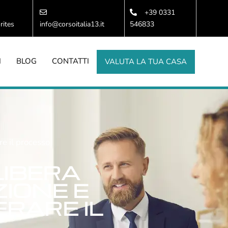
+39 0331
rites
info@corsoitalia13.it
546833
I
BLOG
CONTATTI
VALUTA LA TUA CASA
re il processo
LIBERA
IONE E
RARE IL