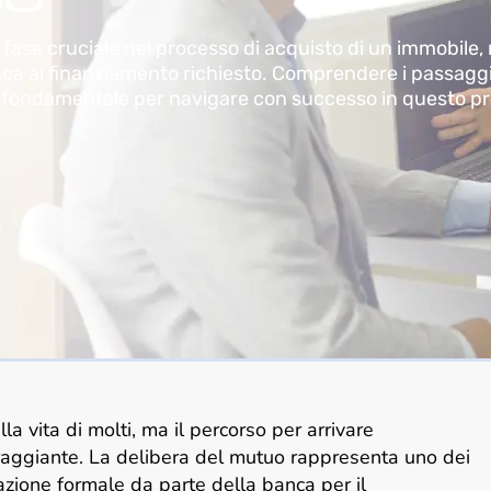
 fase cruciale nel processo di acquisto di un immobile
nca al finanziamento richiesto. Comprendere i passaggi 
 è fondamentale per navigare con successo in questo p
e
la vita di molti, ma il percorso per arrivare
raggiante. La delibera del mutuo rappresenta uno dei
zione formale da parte della banca per il