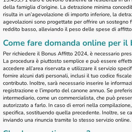
della famiglia d’origine. La detrazione minima concedi
risulta in un’agevolazione di importo inferiore, la de
agevolazioni sono progettate per offrire un sostegno f
reddito basso, alleviando il peso delle spese di affitto
Come fare domanda online per il 
Per richiedere il Bonus Affitto 2024, è necessario pre
La procedura è piuttosto semplice e può essere effett
accedere all’area riservata e utilizzare il servizio spec
fornire alcuni dati personali, inclusi il tuo codice fisca
contributo. Inoltre, sarà necessario inserire le informazi
registrazione e l’importo del canone annuo. Se preferis
intermediario, come un commercialista, che può presen
autorizzato a farlo. In caso di errori nella compilazion
specifica, sostituendo quella precedente. Inoltre, se 
inviando una rinuncia tramite lo stesso servizio online.