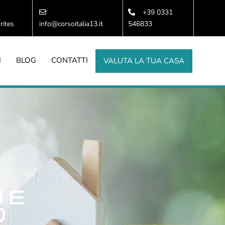
+39 0331
rites
info@corsoitalia13.it
546833
I
BLOG
CONTATTI
VALUTA LA TUA CASA
 E
O