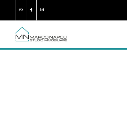
Blog
»
Bonus Affitto 2024: agevol
BONUS AF
AGEVOLAZ
FAMIGLIE