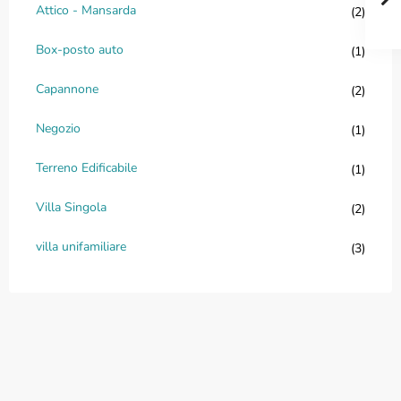
Attico - Mansarda
(2)
Box-posto auto
(1)
Capannone
(2)
Negozio
(1)
Terreno Edificabile
(1)
Villa Singola
(2)
villa unifamiliare
(3)