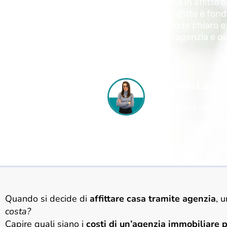
Stai cercando casa in affitto 
immobiliare per l’affitto è f
rispondiamo in modo chiaro e 
chi deve pagare l’agenzia e qu
contratto.
Carmen Lauro
Consulente Immobil
Quando si decide di
affittare casa tramite agenzia
, 
costa?
Capire quali siano i
costi di un’agenzia immobiliare pe