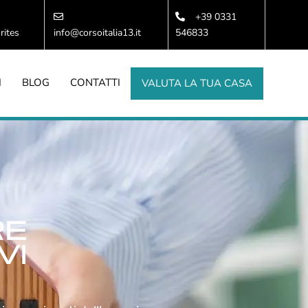
+39 0331
rites
info@corsoitalia13.it
546833
I
BLOG
CONTATTI
VALUTA LA TUA CASA
RE
VI