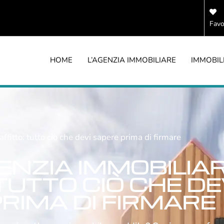
Favo
HOME
L’AGENZIA IMMOBILIARE
IMMOBIL
ffitto: tutto ciò che devi sapere prima di firmare
ENZIA IMMOBILIA
TUTTO CIÒ CHE DE
RIMA DI FIRMARE