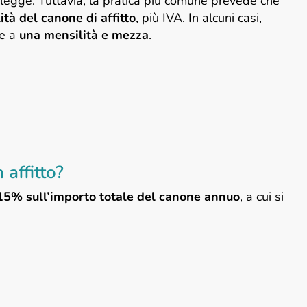
er legge. Tuttavia, la pratica più comune prevede che
tà del canone di affitto
, più IVA. In alcuni casi,
re a
una mensilità e mezza
.
 affitto?
15% sull’importo totale del canone annuo
, a cui si