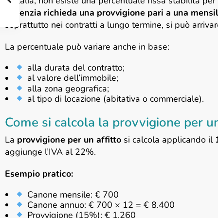
In Italia, non esiste una percentuale fissa stabilita p
l’agenzia richieda una provvigione pari a una mensili
soprattutto nei contratti a lungo termine, si può arriva
La percentuale può variare anche in base:
alla durata del contratto;
al valore dell’immobile;
alla zona geografica;
al tipo di locazione (abitativa o commerciale).
Come si calcola la provvigione per un
La
provvigione per un affitto
si calcola applicando il
aggiunge l’IVA al 22%.
Esempio pratico:
Canone mensile: € 700
Canone annuo: € 700 × 12 = € 8.400
Provvigione (15%): € 1.260