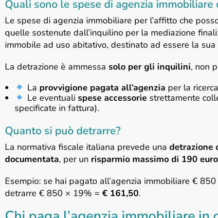
Quali sono le spese di agenzia immobiliare d
Le spese di agenzia immobiliare per l’affitto che posso
quelle sostenute dall’inquilino per la mediazione finali
immobile ad uso abitativo, destinato ad essere la sua 
La detrazione è ammessa
solo per gli inquilini
, non p
La
provvigione pagata all’agenzia
per la ricerca
Le eventuali
spese accessorie
strettamente colle
specificate in fattura).
Quanto si può detrarre?
La normativa fiscale italiana prevede una
detrazione
documentata
, per un
risparmio massimo di 190 euro
Esempio: se hai pagato all’agenzia immobiliare € 850 p
detrarre € 850 × 19% =
€ 161,50
.
Chi paga l’agenzia immobiliare in c