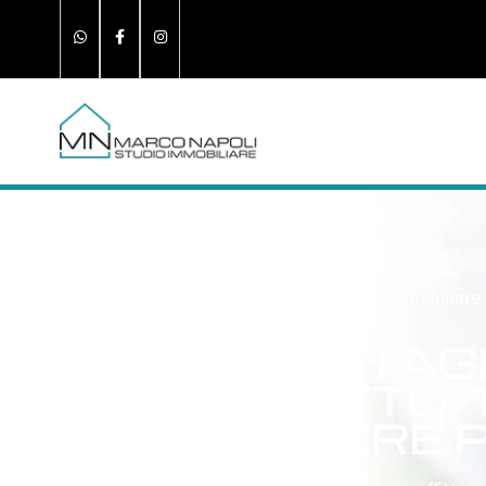
Blog
»
Costi agenzia immobiliare a
COSTI AG
AFFITTO: 
SAPERE P