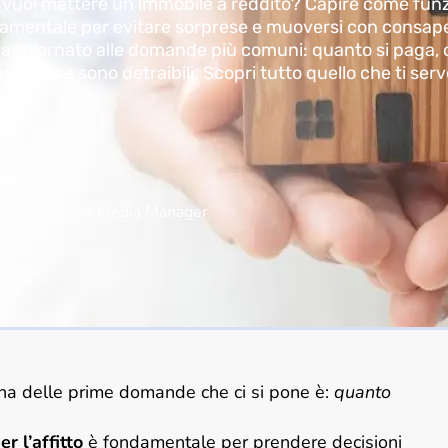
o vuoi mettere un immobile a reddito? Capire come funzi
ondamentale per evitare sorprese e muoversi con consape
aggiornato alle domande più comuni: quanto si paga, c
ali spese sono detraibili. Scopri tutto quello che ti ser
iare & Social Media Manager
una delle prime domande che ci si pone è:
quanto
r l’affitto
è fondamentale per prendere decisioni